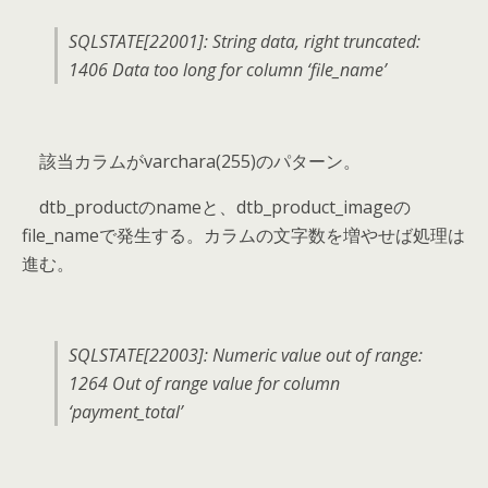
SQLSTATE[22001]: String data, right truncated:
1406 Data too long for column ‘file_name’
該当カラムがvarchara(255)のパターン。
dtb_productのnameと、dtb_product_imageの
file_nameで発生する。カラムの文字数を増やせば処理は
進む。
SQLSTATE[22003]: Numeric value out of range:
1264 Out of range value for column
‘payment_total’