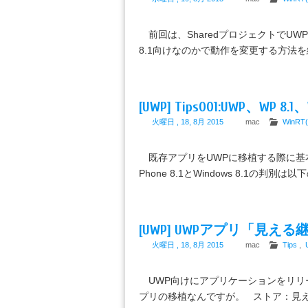
前回は、SharedプロジェクトでUWPアプ
8.1向けなのかで動作を変更する方法を紹介し
[UWP] Tips001:UWP、WP 8
火曜日 , 18, 8月 2015
mac
WinRT
既存アプリをUWPに移植する際に基本ロ
Phone 8.1とWindows 8.1の判別は
[UWP] UWPアプリ「見
火曜日 , 18, 8月 2015
mac
Tips
,
UWP向けにアプリケーションをリリース
プリの移植なんですが。 ストア：見え