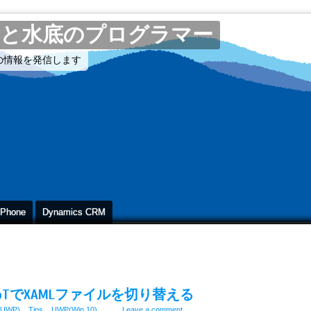
と水底のプログラマー
CUBEの情報を発信します
 Phone
Dynamics CRM
bile、IoTでXAMLファイルを切り替える
(UWP)
,
Tips
,
UWP(Win 10)
Leave a comment