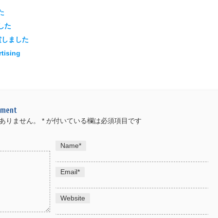
た
ました
受賞しました
tising
mment
ありません。
*
が付いている欄は必須項目です
Name
*
Email
*
Website