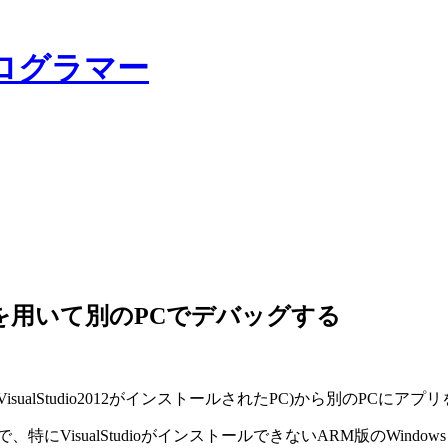
ログラマー
ルを用いて別のPCでデバッグする
と、開発用のPC(VisualStudio2012がインストールされたPC)から
VisualStudioがインストールできないARM版のWind