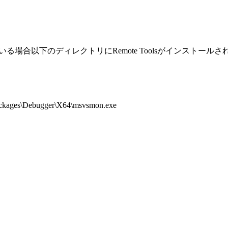
れている場合以下のディレクトリにRemote Toolsがインストール
ackages\Debugger\X64\msvsmon.exe