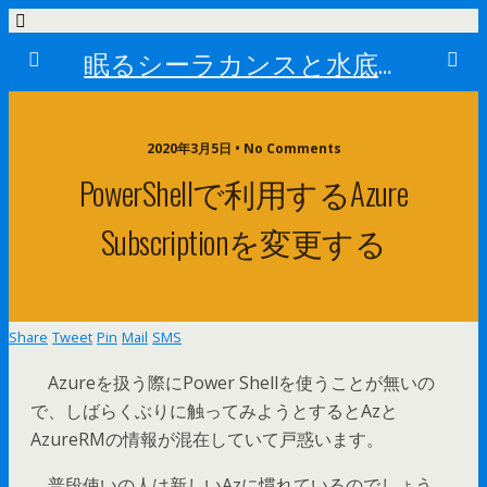
眠るシーラカンスと水底のプログラマー
2020年3月5日 • No Comments
PowerShellで利用するAzure
Subscriptionを変更する
Share
Tweet
Pin
Mail
SMS
Azureを扱う際にPower Shellを使うことが無いの
で、しばらくぶりに触ってみようとするとAzと
AzureRMの情報が混在していて戸惑います。
普段使いの人は新しいAzに慣れているのでしょう