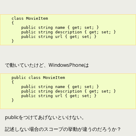
    class MovieItem

    {

        public string name { get; set; }

        public string description { get; set; }

        public string url { get; set; }

    }
で動いていたけど、WindowsPhoneは
    public class MovieItem

    {

        public string name { get; set; }

        public string description { get; set; }

        public string url { get; set; }

    }

publicをつけてあげないといけない。
記述しない場合のスコープの挙動が違うのだろうか？