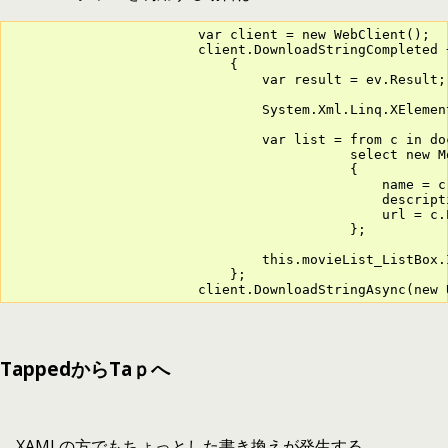
                        var client = new WebClient();

                        client.DownloadStringCompleted +
                            {

                                var result = ev.Result;

                                System.Xml.Linq.XElemen
                                var list = from c in do
                                           select new Mo
                                           {

                                               name = c
                                               descript
                                               url = c.
                                           };

                                this.movieList_ListBox.
                            };

                        client.DownloadStringAsync(new 
TappedからTaｐへ
XAMLの方でもちょっとした書き換えが発生する。