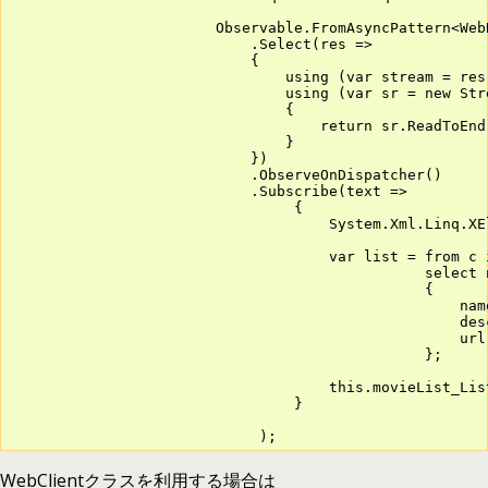
                        Observable.FromAsyncPattern<Web
                            .Select(res =>

                            {

                                using (var stream = res
                                using (var sr = new Stre
                                {

                                    return sr.ReadToEnd(
                                }

                            })

                            .ObserveOnDispatcher()

                            .Subscribe(text =>

                                 {

                                     System.Xml.Linq.XE
                                     var list = from c 
                                                select n
                                                {

                                                    nam
                                                    des
                                                    url
                                                };

                                     this.movieList_Lis
                                 }

                             );
WebClientクラスを利用する場合は