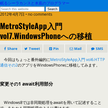
眠るシーラカンスと水底のプログラマー
2012年4月7日 • no comments
MetroStyleApp入門
vol7.WindowsPhoneへの移植
Share
Tweet
Pin
Mail
SMS
今回はちょっと番外編的に
MetroStyleApp入門 vol6.HTTP
通信その2
のアプリをWindowsPhoneに移植してみます。
変更その1 await利用部分
Windows8では非同期処理をawaitを用いて記述すること