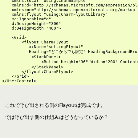
    xmlns:local="using:CharmSample"

    xmlns:d="http://schemas.microsoft.com/expression/ble
    xmlns:mc="http://schemas.openxmlformats.org/markup-
    xmlns:flyout="using:CharmFlyoutLibrary"

    mc:Ignorable="d"

    d:DesignHeight="300"

    d:DesignWidth="400">

    <Grid>

        <flyout:CharmFlyout

           x:Name="settingFlyout"

           Heading="どこからでも設定" HeadingBackgroundBrush
            <StackPanel>

                <Button Height="36" Width="200" Content
            </StackPanel>

        </flyout:CharmFlyout>

    </Grid>

</UserControl>
これで呼び出される側のFlayoutは完成です。
では呼び出す側の仕組みはどうなっているか？