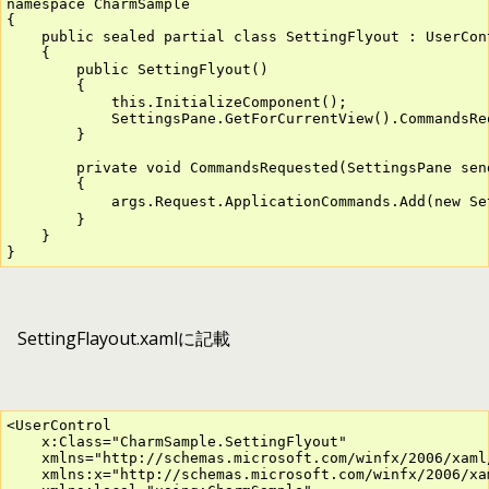
namespace CharmSample

{

    public sealed partial class SettingFlyout : UserCont
    {

        public SettingFlyout()

        {

            this.InitializeComponent();

            SettingsPane.GetForCurrentView().CommandsRe
        }

        private void CommandsRequested(SettingsPane sen
        {

            args.Request.ApplicationCommands.Add(new 
        }

    }

}
SettingFlayout.xamlに記載
<UserControl

    x:Class="CharmSample.SettingFlyout"

    xmlns="http://schemas.microsoft.com/winfx/2006/xaml/
    xmlns:x="http://schemas.microsoft.com/winfx/2006/xam