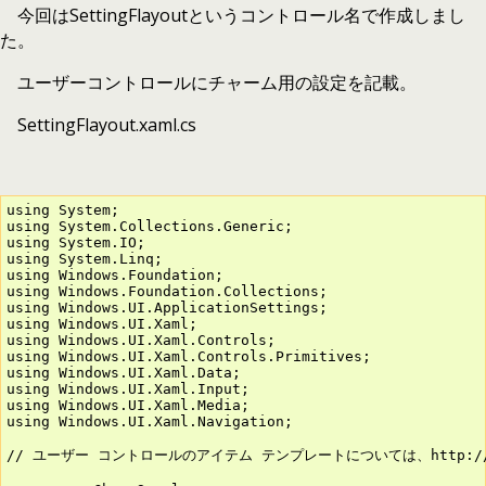
今回はSettingFlayoutというコントロール名で作成しまし
た。
ユーザーコントロールにチャーム用の設定を記載。
SettingFlayout.xaml.cs
using System;

using System.Collections.Generic;

using System.IO;

using System.Linq;

using Windows.Foundation;

using Windows.Foundation.Collections;

using Windows.UI.ApplicationSettings;

using Windows.UI.Xaml;

using Windows.UI.Xaml.Controls;

using Windows.UI.Xaml.Controls.Primitives;

using Windows.UI.Xaml.Data;

using Windows.UI.Xaml.Input;

using Windows.UI.Xaml.Media;

using Windows.UI.Xaml.Navigation;

// ユーザー コントロールのアイテム テンプレートについては、http://go.mi