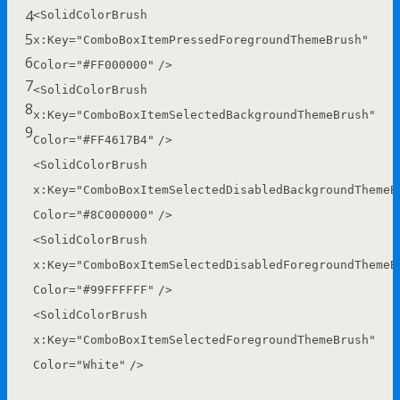
4
<
SolidColorBrush
5
x:Key
=
"ComboBoxItemPressedForegroundThemeBrush"
6
Color
=
"#FF000000"
/>
7
<
SolidColorBrush
8
x:Key
=
"ComboBoxItemSelectedBackgroundThemeBrush"
9
Color
=
"#FF4617B4"
/>
<
SolidColorBrush
x:Key
=
"ComboBoxItemSelectedDisabledBackgroundThemeB
Color
=
"#8C000000"
/>
<
SolidColorBrush
x:Key
=
"ComboBoxItemSelectedDisabledForegroundThemeB
Color
=
"#99FFFFFF"
/>
<
SolidColorBrush
x:Key
=
"ComboBoxItemSelectedForegroundThemeBrush"
Color
=
"White"
/>