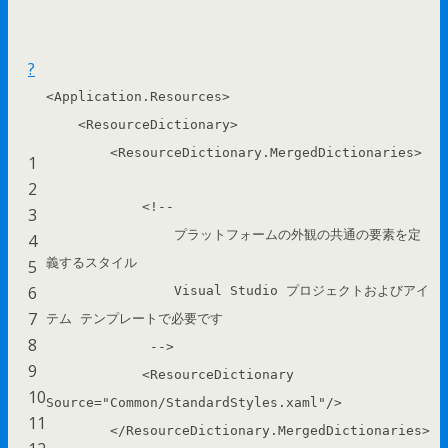
?
<
Application.Resources
>
<
ResourceDictionary
>
<
ResourceDictionary.MergedDictionaries
>
1
2
<!--
3
プラットフォームの外観の共通の要素を定
4
義するスタイル
5
6
Visual Studio プロジェクトおよびアイ
7
テム テンプレートで必要です
8
-->
9
<
ResourceDictionary
10
Source
=
"Common/StandardStyles.xaml"
/>
11
</
ResourceDictionary.MergedDictionaries
>