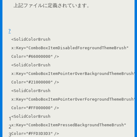
上記ファイルに定義されています。
?
<
SolidColorBrush
x:Key
=
"ComboBoxItemDisabledForegroundThemeBrush"
Color
=
"#66000000"
/>
<
SolidColorBrush
x:Key
=
"ComboBoxItemPointerOverBackgroundThemeBrush"
Color
=
"#21000000"
/>
<
SolidColorBrush
x:Key
=
"ComboBoxItemPointerOverForegroundThemeBrush"
Color
=
"#FF000000"
/>
<
SolidColorBrush
1
x:Key
=
"ComboBoxItemPressedBackgroundThemeBrush"
2
3
Color
=
"#FFD3D3D3"
/>