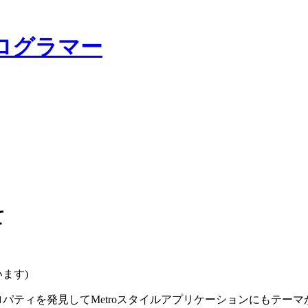
ログラマー
て
ています)
eというプロパティを発見してMetroスタイルアプリケーションにもテ