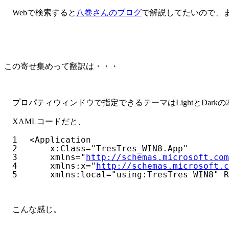
Webで検索すると
八巻さんのブログ
で解説してたいので、ま
この寄せ集めって翻訳は・・・
プロパティウィンドウで指定できるテーマはLightとDarkの
XAMLコードだと、
1
<
Application
2
x:Class
=
"TresTres_WIN8.App"
3
xmlns
=
"
http://schemas.microsoft.com
4
xmlns:x
=
"
http://schemas.microsoft.c
5
xmlns:local
=
"using:TresTres_WIN8"
R
こんな感じ。