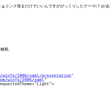
ぁリンク張るだけでいいんですがびっくりしたテーマ(？)が
2種類。
/winfx/2006/xaml/presentation
"
om/winfx/2006/xaml
"
equestedTheme
=
"Light"
>