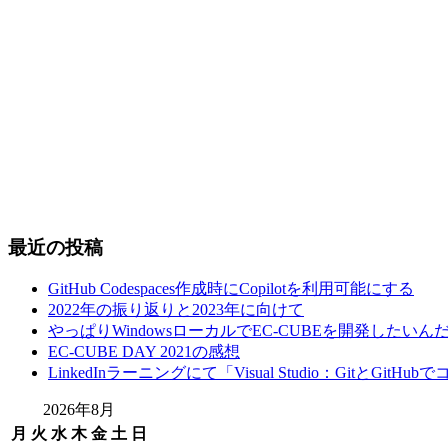
最近の投稿
GitHub Codespaces作成時にCopilotを利用可能にする
2022年の振り返りと2023年に向けて
やっぱりWindowsローカルでEC-CUBEを開発したいん
EC-CUBE DAY 2021の感想
LinkedInラーニングにて「Visual Studio：Gitと
2026年8月
月
火
水
木
金
土
日