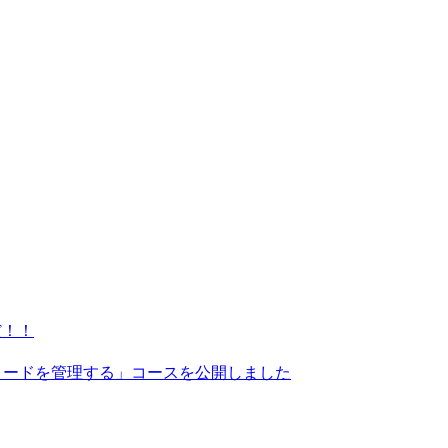
だ！！
GitHubでコードを管理する」コースを公開しました